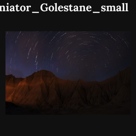
Miniator_Golestane_sma