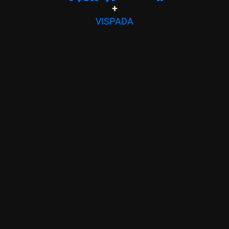
+
طراحی
VISPADA
وب،
پیاده‌سازی
با
وردپرس،
و
پشتبانی
فنی:
ویسپادا