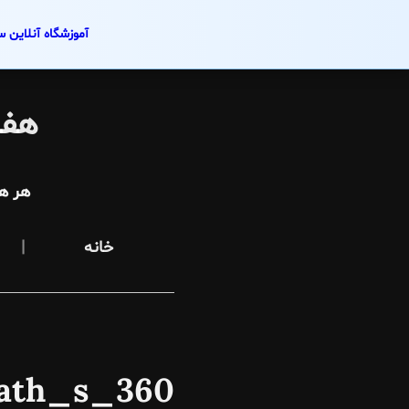
آموزشگاه آنلاین س
Skip
to
هفت
content
هر ه
خانه
360_millkyway_abolfath_s