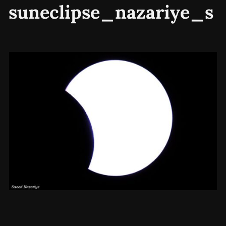
suneclipse_nazariye_s