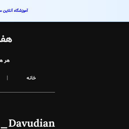
آموزشگاه آنلاین س
Skip
to
هفت
content
هر ه
خانه
r_Davudian