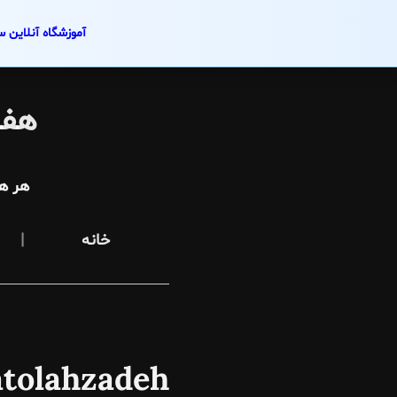
آموزشگاه آنلاین س
Skip
to
هفت
content
هر ه
خانه
tolahzadeh