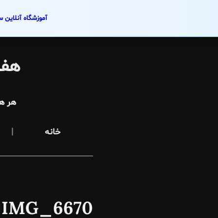
آموزشگاه آنلاین س
Skip
to
هفت
content
هر ه
خانه
IMG_6670