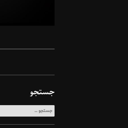
جستجو
جستجو
برای: