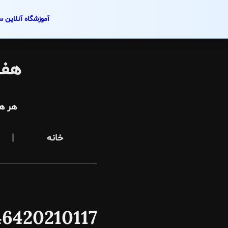
آموزشگاه آنلاین س
Skip
to
هفت
content
هر ه
خانه
20210117_013439